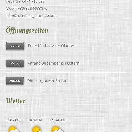
Tel. (+39) 0474 710 097
Mobil (+39) 328 6933876
info@helmhang-huette.com
Öffnungszeiten
Ende Mai bis Mitte Oktober
Sommer
Anfang Dezember bis Ostern
Winter
Dienstag außer Saison
Ruhetag
Wetter
Fr 07.08.
Sa 08.08.
So 09.08.