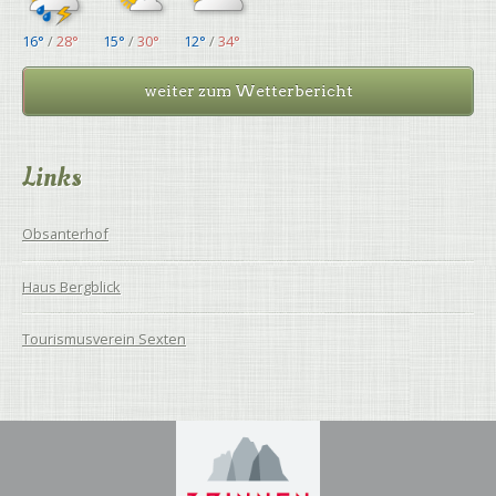
16°
/
28°
15°
/
30°
12°
/
34°
weiter zum Wetterbericht
Links
Obsanterhof
Haus Bergblick
Tourismusverein Sexten